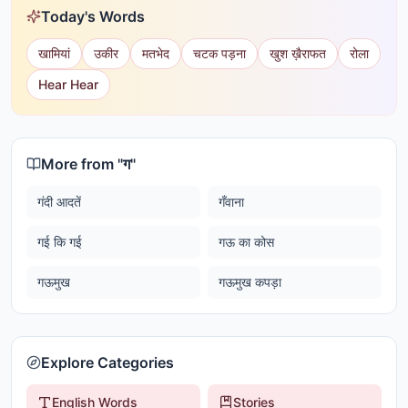
Today's Words
खामियां
उकीर
मतभेद
चटक पड़ना
खुश ख़ैराफत
रोला
Hear Hear
More from "
ग
"
गंदी आदतें
गँवाना
गई कि गई
गऊ का कोस
गऊमुख
गऊमुख कपड़ा
Explore Categories
English Words
Stories