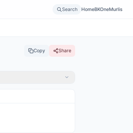
Search
Home
BKOne
Murlis
Copy
Share