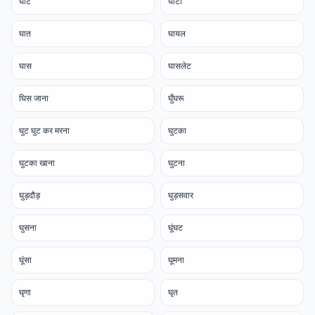
घाट
घाटा
घात
घायल
घास
घासलेट
घिस जाना
घुँघरू
घुट घुट कर मरना
घुटका
घुटका खाना
घुटना
घुड़दौड़
घुड़सवार
घुसना
घूंघट
घूंसा
घूमना
घृणा
घृत