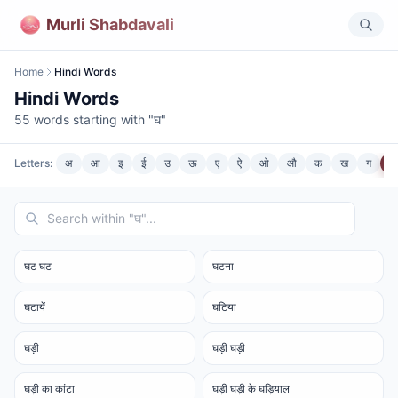
Murli Shabdavali
Home
Hindi Words
Hindi Words
55
words starting with "
घ
"
Letters:
अ
आ
इ
ई
उ
ऊ
ए
ऐ
ओ
औ
क
ख
ग
घ
घट घट
घटना
घटायें
घटिया
घड़ी
घड़ी घड़ी
घड़ी का कांटा
घड़ी घड़ी के घड़ियाल