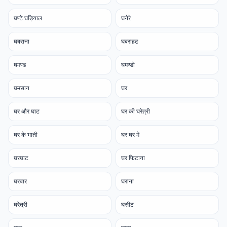
घण्टे घड़ियाल
घनेरे
घबराना
घबराहट
घमण्ड
घमण्डी
घमसान
घर
घर और घाट
घर की घरेत्री
घर के भाती
घर घर में
घरघाट
घर फिटाना
घरबार
घराना
घरेत्री
घसीट