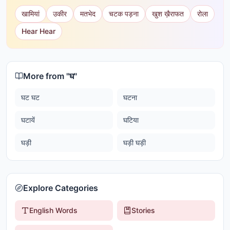
खामियां
उकीर
मतभेद
चटक पड़ना
खुश ख़ैराफत
रोला
Hear Hear
More from "
घ
"
घट घट
घटना
घटायें
घटिया
घड़ी
घड़ी घड़ी
Explore Categories
English Words
Stories