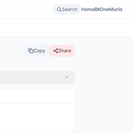
Search
Home
BKOne
Murlis
Copy
Share