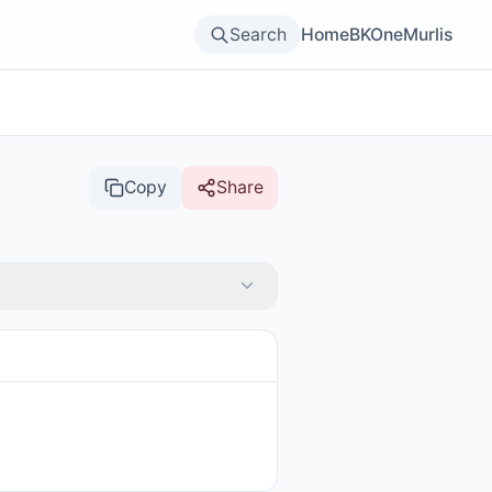
Search
Home
BKOne
Murlis
Copy
Share