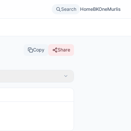
Search
Home
BKOne
Murlis
Copy
Share