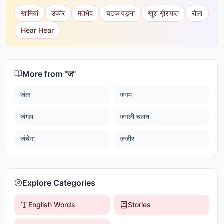
खामियां
उकीर
मतभेद
चटक पड़ना
खुश ख़ैराफत
रोला
Hear Hear
More from "
ज
"
जंक
जंगम
जंगल
जंगली चलन
जंचेगा
ज़ंजीर
Explore Categories
English Words
Stories