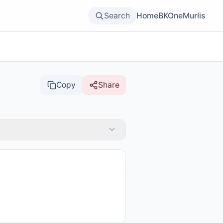
Search
Home
BKOne
Murlis
Copy
Share