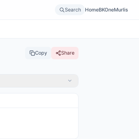
Search
Home
BKOne
Murlis
Copy
Share