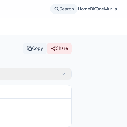
Search
Home
BKOne
Murlis
Copy
Share