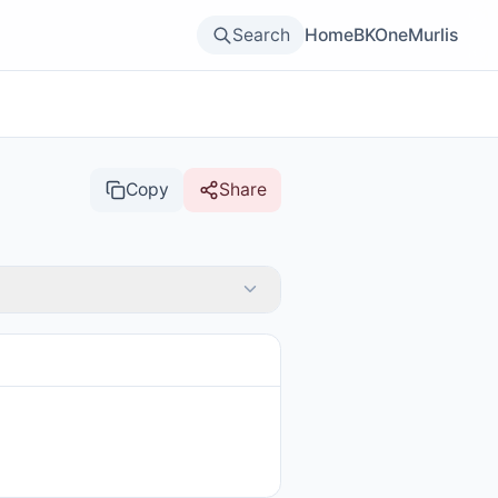
Search
Home
BKOne
Murlis
Copy
Share