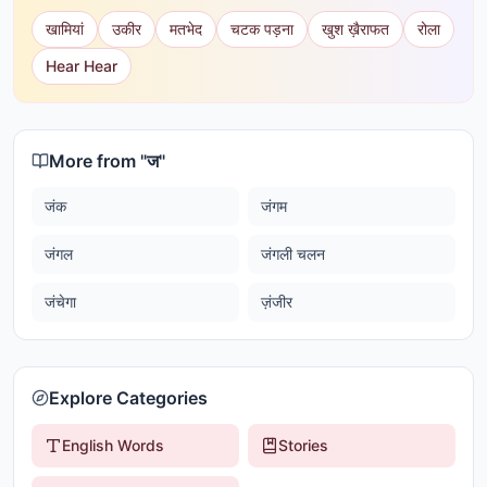
खामियां
उकीर
मतभेद
चटक पड़ना
खुश ख़ैराफत
रोला
Hear Hear
More from "
ज
"
जंक
जंगम
जंगल
जंगली चलन
जंचेगा
ज़ंजीर
Explore Categories
English Words
Stories