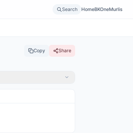
Search
Home
BKOne
Murlis
Copy
Share