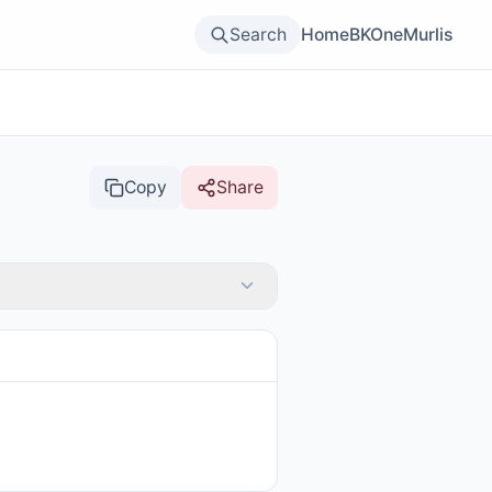
Search
Home
BKOne
Murlis
Copy
Share