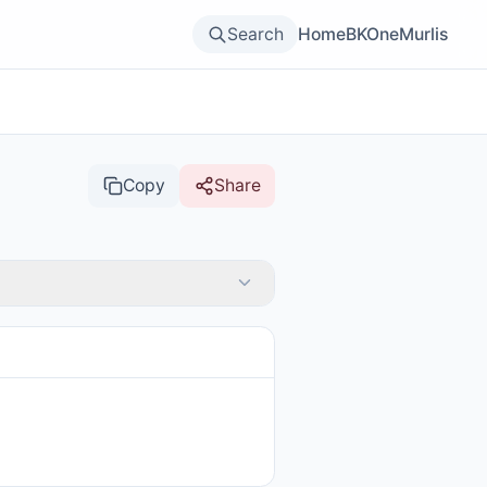
Search
Home
BKOne
Murlis
Copy
Share