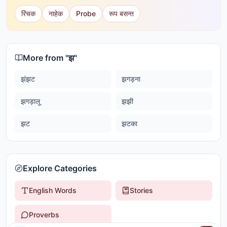
रिंचक
नाहेक
Probe
रूप बसन्त
More from "
झ
"
झंझट
झगड़ना
झगड़ालू
झझी
झट
झटका
Explore Categories
English Words
Stories
Proverbs