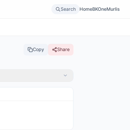
Search
Home
BKOne
Murlis
Copy
Share