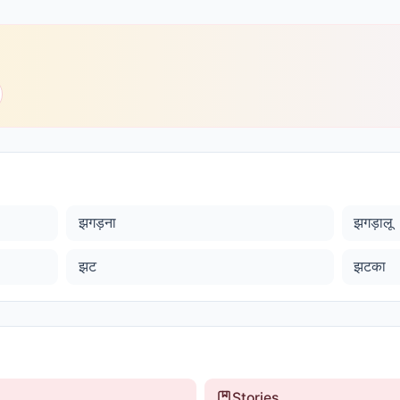
झगड़ना
झगड़ालू
झट
झटका
Stories