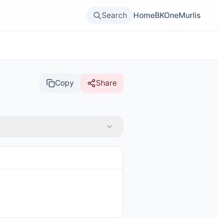
Search
Home
BKOne
Murlis
Copy
Share