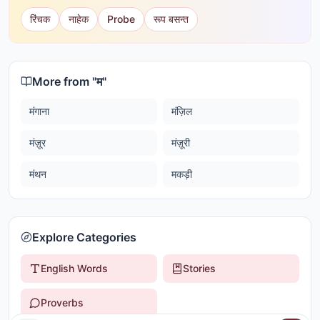
रिंचक
नाहेक
Probe
रूप बसन्त
More from "
म
"
मंगाना
मंज़िल
मंज़ूर
मंज़ूरी
मंथन
मकड़ी
Explore Categories
English Words
Stories
Proverbs