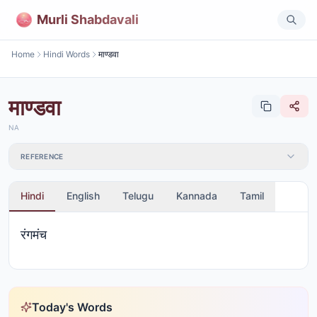
Murli Shabdavali
Home
Hindi Words
माण्डवा
माण्डवा
NA
REFERENCE
Hindi
English
Telugu
Kannada
Tamil
रंगमंच
Today's Words