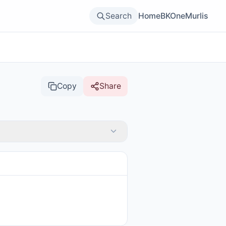
Search
Home
BKOne
Murlis
Copy
Share