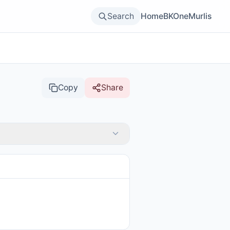
Search
Home
BKOne
Murlis
Copy
Share