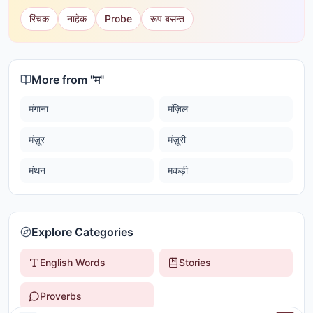
रिंचक
नाहेक
Probe
रूप बसन्त
More from "
म
"
मंगाना
मंज़िल
मंज़ूर
मंज़ूरी
मंथन
मकड़ी
Explore Categories
English Words
Stories
Proverbs