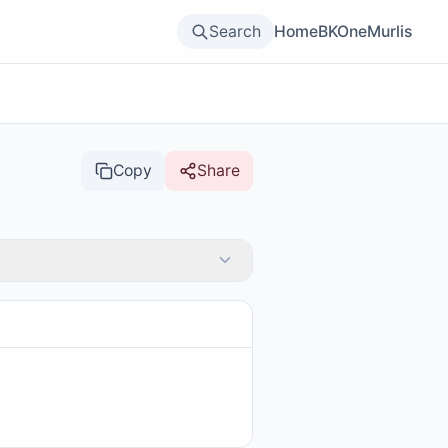
Search
Home
BKOne
Murlis
Copy
Share