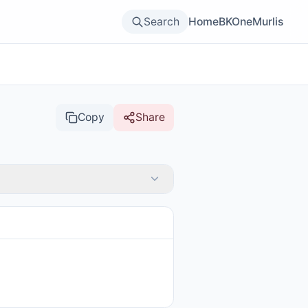
Search
Home
BKOne
Murlis
Copy
Share