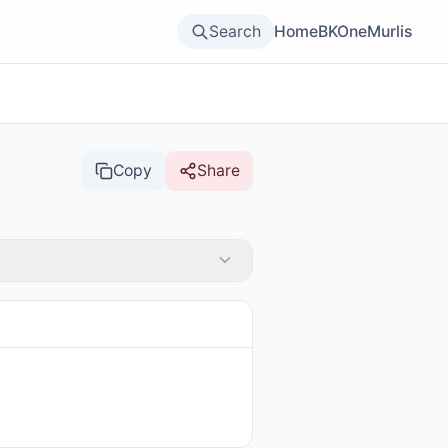
Search
Home
BKOne
Murlis
Copy
Share