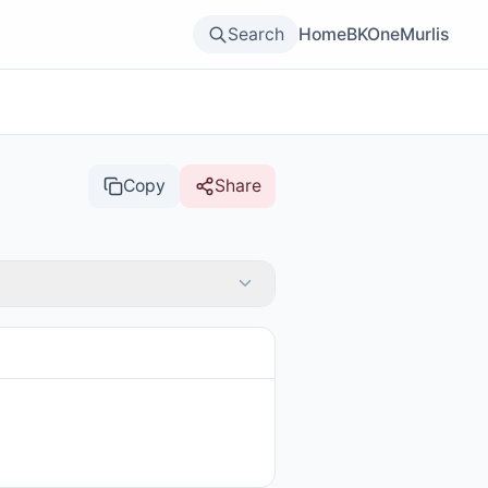
Search
Home
BKOne
Murlis
Copy
Share