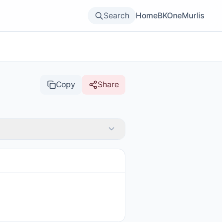
Search
Home
BKOne
Murlis
Copy
Share