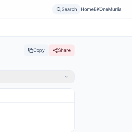
Search
Home
BKOne
Murlis
Copy
Share