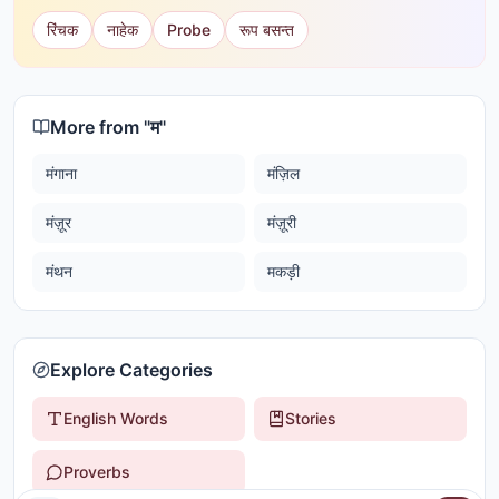
रिंचक
नाहेक
Probe
रूप बसन्त
More from "
म
"
मंगाना
मंज़िल
मंज़ूर
मंज़ूरी
मंथन
मकड़ी
Explore Categories
English Words
Stories
Proverbs