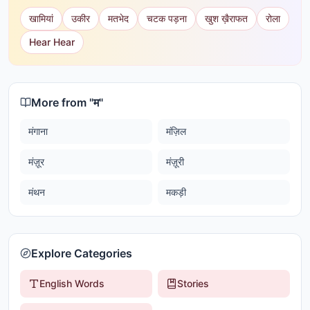
खामियां
उकीर
मतभेद
चटक पड़ना
खुश ख़ैराफत
रोला
Hear Hear
More from "
म
"
मंगाना
मंज़िल
मंज़ूर
मंज़ूरी
मंथन
मकड़ी
Explore Categories
English Words
Stories