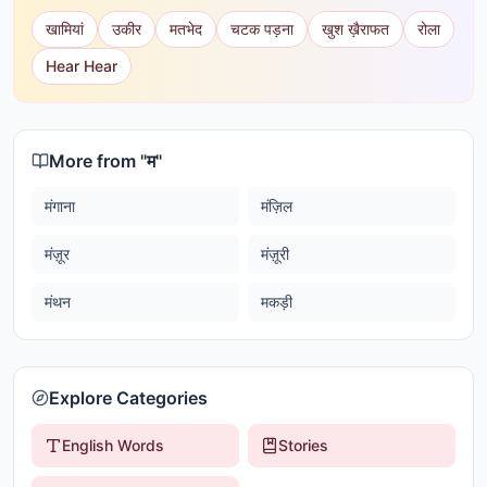
खामियां
उकीर
मतभेद
चटक पड़ना
खुश ख़ैराफत
रोला
Hear Hear
More from "
म
"
मंगाना
मंज़िल
मंज़ूर
मंज़ूरी
मंथन
मकड़ी
Explore Categories
English Words
Stories