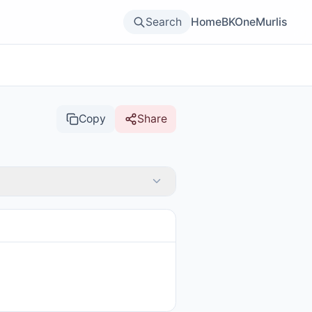
Search
Home
BKOne
Murlis
Copy
Share