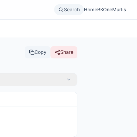
Search
Home
BKOne
Murlis
Copy
Share