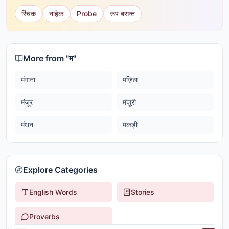
रिंचक
नाहेक
Probe
रूप बसन्त
More from "
म
"
मंगाना
मंज़िल
मंज़ूर
मंज़ूरी
मंथन
मकड़ी
Explore Categories
English Words
Stories
Proverbs