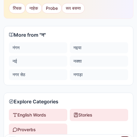
रिंचक
नाहेक
Probe
रूप बसन्त
More from "
न
"
नंगन
नइया
नई
नक्शा
नगर सेठ
नगाड़ा
Explore Categories
English Words
Stories
Proverbs