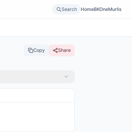
Search
Home
BKOne
Murlis
Copy
Share