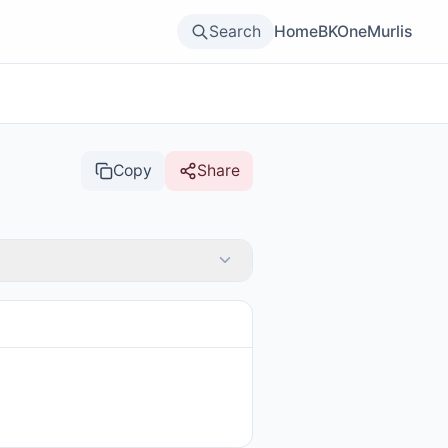
Search
Home
BKOne
Murlis
Copy
Share