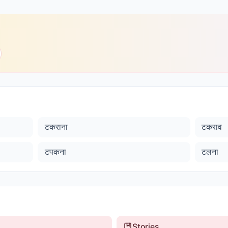
टकराना
टकराव
टपकना
टलना
Stories