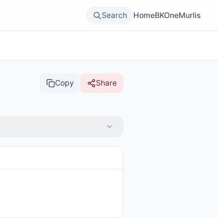
Search
Home
BKOne
Murlis
Copy
Share