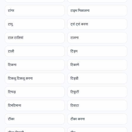
टांगर
टाइम निकालना
टापू
ट्रां ट्रां करना
टाल टालियां
टालना
टाली
टिंड़न
टिकना
टिकाणे
टिकलू टिकलू करना
टिड्डी
टिप्पड़
टिफुटी
टिमटिमाना
टिवाटा
टीका
टीका करना