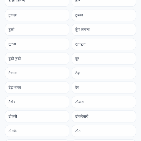
टीका टिप्पणी
टीन
टुकड़ा
टुबका
टुब्बी
टूँगा लगाना
टूटना
टूट फूट
टूटी फूटी
टूह
टेकना
टेढ़ा
टेढ़ा बांका
टेव
टैगोर
टोकरा
टोकरी
टोकरेधारी
टोटके
टोटा