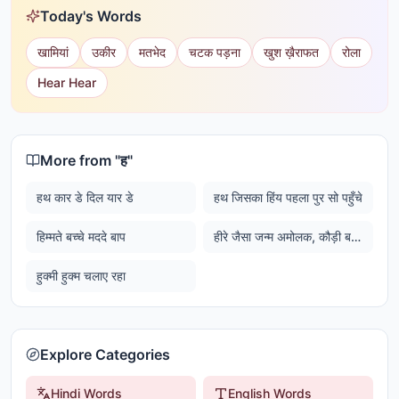
Today's Words
खामियां
उकीर
मतभेद
चटक पड़ना
खुश ख़ैराफत
रोला
Hear Hear
More from "
ह
"
हथ कार डे दिल यार डे
हथ जिसका हिंय पहला पुर सो पहुँचे
हिम्मते बच्चे मददे बाप
हीरे जैसा जन्म अमोलक, कौड़ी बदले खोया रे...
हुक्मी हुक्म चलाए रहा
Explore Categories
Hindi Words
English Words