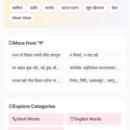
खामियां
उकीर
मतभेद
चटक पड़ना
खुश ख़ैराफत
रोला
Hear Hear
More from "
न
"
नजर से निहाल स्वामी कींदा सतगुरू
न बिसरो, न याद रहो
नर चाहत कुछ और, भई कुछ और की और
नष्टोमोहः स्मृतिर्लब्धा त्वत्प्रसादान्मयाच्युत। स्थितोस्मि गतसन्देहः करिष्ये वचनं तव।।
नानक कहे नीच विचार वारेया ना जावां एक वार; जो तुध भावे साईं भली कार, तू सदा सलामत निरंकार।
निर्भय, निर्वैर, अकालमूर्त... सतगुरू प्रसाद जप साहेब...
Explore Categories
Hindi Words
English Words