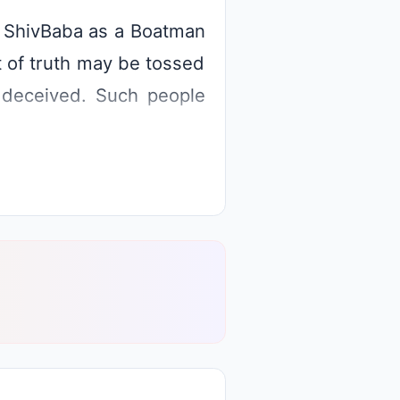
es ShivBaba as a Boatman
at of truth may be tossed
t deceived. Such people