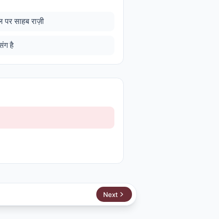
ल पर साहब राज़ी
ंग है
Next