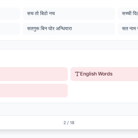
सच तो बिठो नच
सच्ची दि
सतगुरू बिन घोर अन्धियारा
सत नाम स
English Words
2
/
18