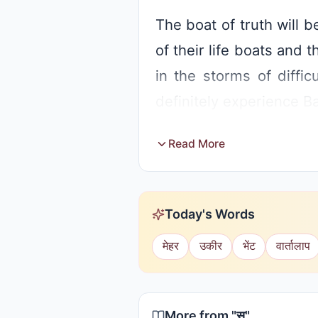
The boat of truth will 
of their life boats and 
in the storms of diffi
definitely experience B
Read More
Today's Words
मेहर
उकीर
भेंट
वार्तालाप
More from "
स
"