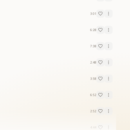
3:01
6:28
7:38
2:48
3:58
6:52
2:52
4:44