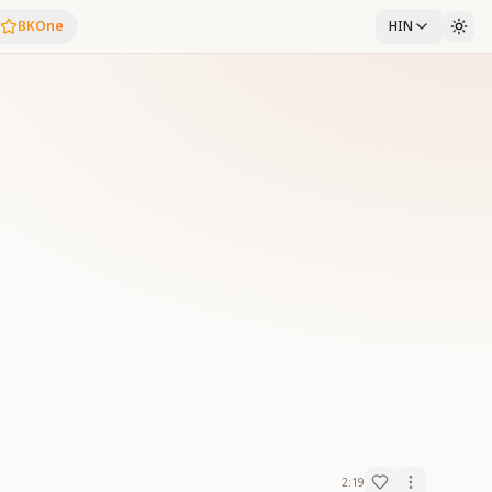
BKOne
HIN
2:19