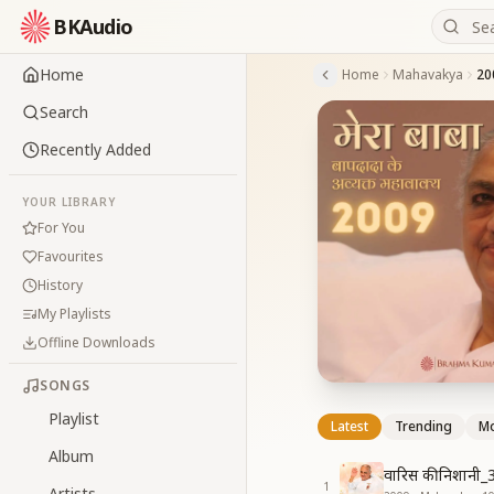
BKAudio
Home
Home
Mahavakya
20
Search
Recently Added
YOUR LIBRARY
For You
Favourites
History
My Playlists
Offline Downloads
SONGS
Playlist
Latest
Trending
Mo
Album
वारिस की निशानी
1
Artists