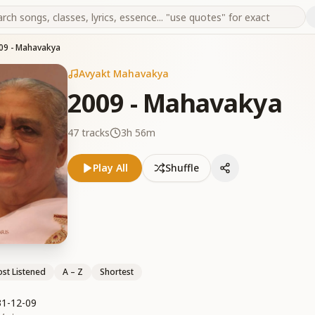
09 - Mahavakya
Avyakt Mahavakya
2009 - Mahavakya
47
tracks
3h 56m
Play All
Shuffle
st Listened
A – Z
Shortest
_31-12-09