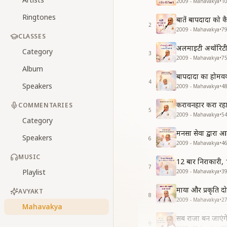
2009 - Mahavakya
•
1
Ringtones
बातें बापदादा को 
2
2009 - Mahavakya
•
7
CLASSES
अलमाइटी अथॉरिटी 
Category
3
2009 - Mahavakya
•
7
Album
बापदादा का होमवर्
4
Speakers
2009 - Mahavakya
•
4
करावनहार करा रह
COMMENTARIES
5
2009 - Mahavakya
•
5
Category
मनसा सेवा द्वारा 
Speakers
6
2009 - Mahavakya
•
4
MUSIC
12 बार निराकारी, 
7
Playlist
2009 - Mahavakya
•
3
माया और प्रकृति दो
AVYAKT
8
2009 - Mahavakya
•
2
Mahavakya
सब राजा बन जाएंग
9