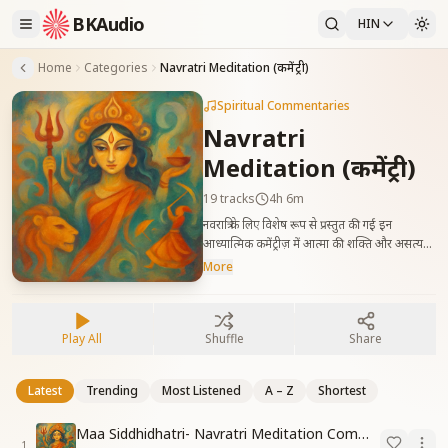
BKAudio
HIN
Home
Categories
Navratri Meditation (कमेंट्री)
Spiritual Commentaries
Navratri
Meditation (कमेंट्री)
19
tracks
4h 6m
नवरात्रि के लिए विशेष रूप से प्रस्तुत की गई इन
आध्यात्मिक कमेंट्रीज़ में आत्मा की शक्ति और असत्य
पर सत्य की विजय का उत्सव मनाया गया है। ये मनन सत्र
More
सुनने वालों को अपनी आंतरिक शक्ति से जुड़ने, पवित्रता
का अनुभव करने और इस पर्व के गहन महत्व को समझने
में सहायक हैं। A spiritual collection of
Play All
Shuffle
Share
guided commentaries for Navratri,
celebrating the divine power of the soul
and the victory of truth over negativity.
Latest
Trending
Most Listened
A – Z
Shortest
These reflective sessions help listeners
connect with the Shakti within,
Maa Siddhidhatri- Navratri Meditation Commentary
experience inner purity, and honor the
1