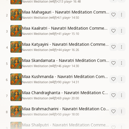
deeper significance of the festival.
Navratri Meditation (कमेंट्री)
•
213
plays
•
16:48
Maa Mahagauri - Navratri Meditation Commentary
2
Navratri Meditation (कमेंट्री)
•
61
plays
•
14:50
Maa Kaalratri - Navratri Meditation Commentary
3
Navratri Meditation (कमेंट्री)
•
41
plays
•
15:10
Maa Katyayini - Navratri Meditation Commentary
4
Navratri Meditation (कमेंट्री)
•
44
plays
•
16:26
Maa Skandamata - Navratri Meditation Commentary
5
Navratri Meditation (कमेंट्री)
•
46
plays
•
14:30
Maa Kushmanda - Navratri Meditation Commentary - Being Shakti
6
Navratri Meditation (कमेंट्री)
•
90
plays
•
14:31
Maa Chandraghanta - Navratri Meditation Commentary - Being Shakti
7
Navratri Meditation (कमेंट्री)
•
69
plays
•
20:00
Maa Brahmacharini - Navratri Meditation Commentary - Being Shakti
8
Navratri Meditation (कमेंट्री)
•
50
plays
•
18:00
Maa Shailputri - Navratri Meditation Commentary - Being Shakti
9