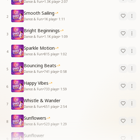
Dance & Fun
•
1.3K
plays
•
2:07
Smooth Sailing
2
Dance & Fun
•
1K
plays
•
1:11
Bright Beginnings
3
Dance & Fun
•
1.1K
plays
•
1:09
Sparkle Motion
4
Dance & Fun
•
815
plays
•
1:02
Bouncing Beats
5
Dance & Fun
•
741
plays
•
0:58
Happy Vibes
6
Dance & Fun
•
733
plays
•
1:59
Whistle & Wander
7
Dance & Fun
•
651
plays
•
2:54
Sunflowers
8
Dance & Fun
•
523
plays
•
1:29
Sunflower
9