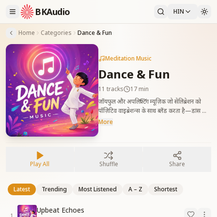
BKAudio
HIN
Home
Categories
Dance & Fun
Meditation Music
Dance & Fun
11
tracks
17 min
जॉयफुल और अपलिफ्टिंग म्यूज़िक जो सेलिब्रेशन को
पॉज़िटिव वाइब्रेशन्स के साथ ब्लेंड करता है—डांस और
फन के लिए परफेक्ट।
More
Play All
Shuffle
Share
Latest
Trending
Most Listened
A – Z
Shortest
Upbeat Echoes
1