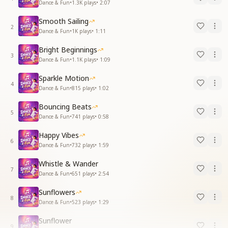
Dance & Fun
•
1.3K
plays
•
2:07
Smooth Sailing
2
Dance & Fun
•
1K
plays
•
1:11
Bright Beginnings
3
Dance & Fun
•
1.1K
plays
•
1:09
Sparkle Motion
4
Dance & Fun
•
815
plays
•
1:02
Bouncing Beats
5
Dance & Fun
•
741
plays
•
0:58
Happy Vibes
6
Dance & Fun
•
732
plays
•
1:59
Whistle & Wander
7
Dance & Fun
•
651
plays
•
2:54
Sunflowers
8
Dance & Fun
•
523
plays
•
1:29
Sunflower
9