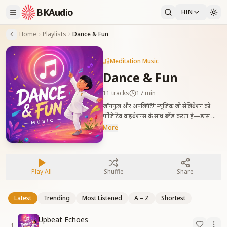
BKAudio
HIN
Home
Playlists
Dance & Fun
Meditation Music
Dance & Fun
11
tracks
17 min
जॉयफुल और अपलिफ्टिंग म्यूज़िक जो सेलिब्रेशन को
पॉज़िटिव वाइब्रेशन्स के साथ ब्लेंड करता है—डांस और
फन के लिए परफेक्ट।
More
Play All
Shuffle
Share
Latest
Trending
Most Listened
A – Z
Shortest
Upbeat Echoes
1