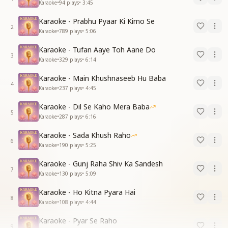
Karaoke
•
94
plays
•
3:45
Karaoke - Prabhu Pyaar Ki Kirno Se
2
Karaoke
•
789
plays
•
5:06
Karaoke - Tufan Aaye Toh Aane Do
3
Karaoke
•
329
plays
•
6:14
Karaoke - Main Khushnaseeb Hu Baba
4
Karaoke
•
237
plays
•
4:45
Karaoke - Dil Se Kaho Mera Baba
5
Karaoke
•
287
plays
•
6:16
Karaoke - Sada Khush Raho
6
Karaoke
•
190
plays
•
5:25
Karaoke - Gunj Raha Shiv Ka Sandesh
7
Karaoke
•
130
plays
•
5:09
Karaoke - Ho Kitna Pyara Hai
8
Karaoke
•
108
plays
•
4:44
Karaoke - Pyar Se Raho
9