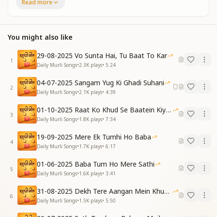
Read more
अब वापिस घर को जाना है, फिर सतयुग में आना है
संगम की घड़ीयों में बाबा, दिल में तुझे बसाना है
अब वापिस घर को जाना है, फिर सतयुग में आना है
You might also like
तेरे क़दमों पर चलके बाबा, स्वर्ग नया बनाना है
29-08-2025 Vo Sunta Hai, Tu Baat To Kar
Now it's time to return back home, then enter the
1
Daily Murli Songs
•
2.3K
plays
•
5:24
Golden Age,
In these precious moments of Sangam, Your love fills
04-07-2025 Sangam Yug Ki Ghadi Suhani
2
every page.
Daily Murli Songs
•
2.1K
plays
•
4:39
Now it's time to return back home, then enter the
01-10-2025 Raat Ko Khud Se Baatein Kiya Kijiye
Golden Age,
3
Daily Murli Songs
•
1.8K
plays
•
7:34
By walking in Your footsteps, Baba, we build heaven’s
sacred stage.
19-09-2025 Mere Ek Tumhi Ho Baba
4
Daily Murli Songs
•
1.7K
plays
•
6:17
[VERSE 1]
देवी-देवता बन हमने सुख अपार पाया था
01-06-2025 Baba Tum Ho Mere Sathi
धीरे-धीरे हमको पतित माया ने बनाया था
5
Daily Murli Songs
•
1.6K
plays
•
3:41
अंत समय में आकर बाबा, तूने हाथ बढ़ाया है
31-08-2025 Dekh Tere Aangan Mein Khud Bhagwan
सोये हुए मन को मेरे ज्ञान से जगाया है
6
Daily Murli Songs
•
1.5K
plays
•
5:50
Once we lived as deities, in joy beyond compare,